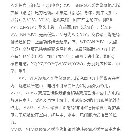
乙烯护套（铜芯）电力电缆；YJV---交联聚乙烯绝缘聚氯乙烯
护套（铜芯）电力电缆。如果是（铝芯）导体，则中间加L，
即分别为VLV、YJLV；阻燃电缆，则在前面加ZR，即ZR-
VV、ZR-YJV；耐火电缆，在前面加N（或NH），即NH-
VV、NH-YJV；无卤低烟，型号为WD-YJY，交联聚乙烯绝缘
聚烯烃护套；上面功能综合起来，有：WDZAN-YJY-（无卤
低烟）交联聚乙烯绝缘聚烯烃护套、A级阻燃耐火电力电缆。
还有：预分支电缆，加F（或YF）；辐照交联电缆，加FZ；
橡套电缆，YQ,YZ,YC(YQW,YZW,YCW)，分别对应轻型、中
型、重型。
VV 、VLV 聚氯乙烯绝缘聚氯乙烯护套电力电缆敷设在室
内、隧道及管道中，电缆不能承受压力和机械外力作用。
VV22、 VLV22 聚氯乙烯绝缘钢带铠装聚氯乙烯护套电力电缆
敷设在室内、隧道及直埋土壤中，电缆能承受压力和其他外力
作用。 VV32、VLV32 聚氯乙烯绝缘细钢丝铠装聚氯乙烯护套
电力电缆敷设在室内、矿井中，水中，电缆能承受相当的拉
力。
VV42、 VLV42 聚氯乙烯绝缘粗钢丝铠装聚氯乙烯护套电力电