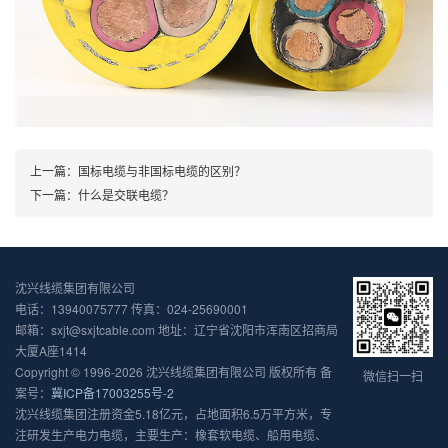
上一篇：
国标电缆与非国标电缆的区别？
下一篇：
什么是交联电缆？
沈兴线缆集团有限公司
电话：13940075777 传真：024-25690001
邮箱：sxjt@sxjtcable.com 地址：辽宁省沈阳市浑南区招商局
大厦A座1414
Copyright © 1996-2026 沈兴线缆集团有限公司 版权所有 备
微信扫一扫
案号：
冀ICP备17003255号-2
沈兴线缆集团注册资金5.18亿元，占地面积6.5万平方米，专
注研发生产电力电缆，主要生产：橡套软电缆、船用电缆、