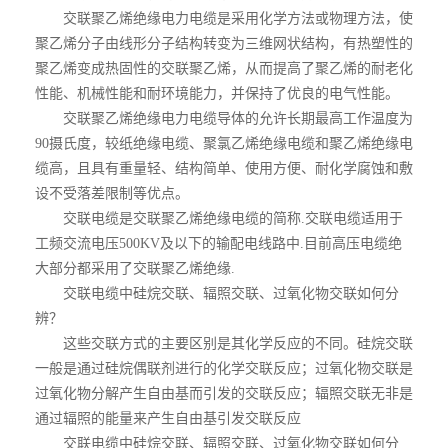
交联聚乙烯绝缘电力电缆是采用化学方法或物理方法，使
聚乙烯分子由线形分子结构转变为三维网状结构，有热塑性的
聚乙烯变成热固性的交联聚乙烯，从而提高了聚乙烯的耐老化
性能、机械性能和耐环境能力，并保持了优良的电气性能。
交联聚乙烯绝缘电力电缆导体的允许长期最高工作温度为
90摄氏度，较纸绝缘电缆、聚氯乙烯绝缘电缆和聚乙烯绝缘电
缆高，且具有重量轻、结构简单、使用方便、耐化学腐蚀和敷
设不受落差限制等优点。
交联电缆是交联聚乙烯绝缘电缆的简称.交联电缆适用于
工频交流电压500KV及以下的输配电线路中.目前高压电缆绝
大部分都采用了交联聚乙烯绝缘.
交联电缆中硅烷交联、辐照交联、过氧化物交联如何分
辨？
这些交联方式的主要区别是其化学反应的不同。硅烷交联
一般是通过硅烷偶联剂进行的化学交联反应；过氧化物交联是
过氧化物分解产生自由基而引发的交联反应；辐照交联无非是
通过辐照的能量来产生自由基引发交联反应
交联电缆中硅烷交联、辐照交联、过氧化物交联如何分