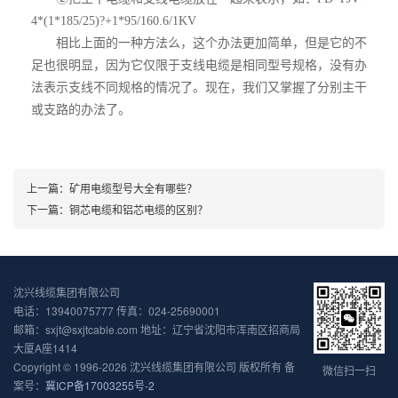
4*(1*185/25)?+1*95/160.6/1KV
相比上面的一种方法么，这个办法更加简单，但是它的不
足也很明显，因为它仅限于支线电缆是相同型号规格，没有办
法表示支线不同规格的情况了。现在，我们又掌握了分别主干
或支路的办法了。
上一篇：
矿用电缆型号大全有哪些？
下一篇：
铜芯电缆和铝芯电缆的区别？
沈兴线缆集团有限公司
电话：13940075777 传真：024-25690001
邮箱：sxjt@sxjtcable.com 地址：辽宁省沈阳市浑南区招商局
大厦A座1414
Copyright © 1996-2026 沈兴线缆集团有限公司 版权所有 备
微信扫一扫
案号：
冀ICP备17003255号-2