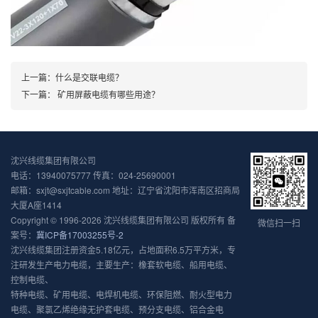
上一篇：
什么是交联电缆？
下一篇：
矿用屏蔽电缆有哪些用途？
沈兴线缆集团有限公司
电话：13940075777 传真：024-25690001
邮箱：sxjt@sxjtcable.com 地址：辽宁省沈阳市浑南区招商局
大厦A座1414
Copyright © 1996-2026 沈兴线缆集团有限公司 版权所有 备
微信扫一扫
案号：
冀ICP备17003255号-2
沈兴线缆集团注册资金5.18亿元，占地面积6.5万平方米，专
注研发生产电力电缆，主要生产：橡套软电缆、船用电缆、
控制电缆、
特种电缆、矿用电缆、电焊机电缆、环保阻燃、耐火型电力
电缆、聚氯乙烯绝缘无护套电缆、预分支电缆、铝合金电