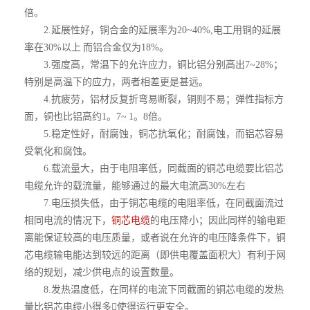
倍。
2.延展性好，铜合金的延展率为20~40%,电工用铜的延展
率在30%以上 而铝合金仅为18%。
3.强度高，常温下的允许应力，铜比铝分别高出7~28%；
特别是高温下的应力，两者相差更是甚远。
4.抗疲劳，铝材反复折弯易断裂，铜则不易；弹性指标方
面，铜也比铝高约1。7~ 1。8倍。
5.稳定性好，耐腐蚀，铜芯抗氧化；耐腐蚀，而铝芯容易
受氧化和腐蚀。
6.载流量大，由于电阻率低，同截面的铜芯电缆要比铝芯
电缆允许的载流量，能够通过的最大电流高30%左右
7.电压损失低，由于铜芯电缆的电阻率低，在同截面流过
相同电流的情况下，
铜芯电缆
的电压降小；因此同样的输电距
离能保证较高的电压质量，或者说在允许的电压降条件下，铜
芯电缆输电能达到较远的距离（即供电覆盖面积大）有利于网
络的规划，减少供电点的设置数量。
8.发热温度低，在同样的电流下同截面的铜芯电缆的发热
量比铝芯电缆小得多使得运行更安全。